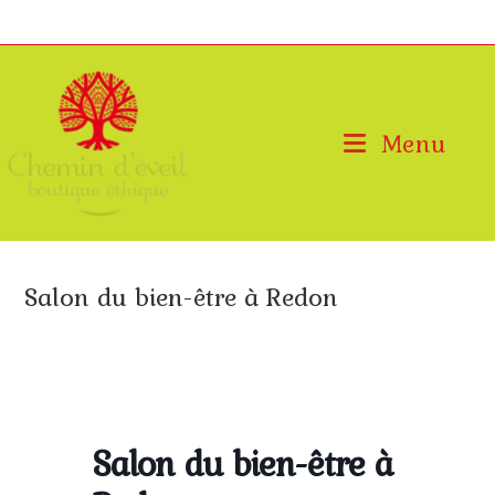
Skip
to
content
Menu
Salon du bien-être à Redon
>
Évenements
>
Salon du bien-être à Redon
Salon du bien-être à