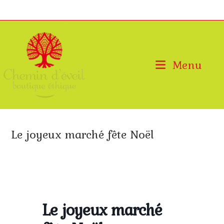
Skip
to
content
Menu
Le joyeux marché fête Noël
>
Évenements
>
Le joyeux marché fête Noël
Le joyeux marché